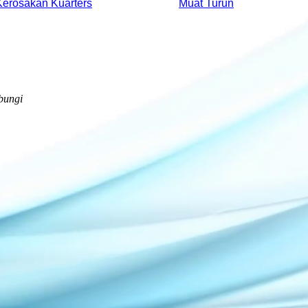
erosakan Kuarters
Muat Turun
bungi