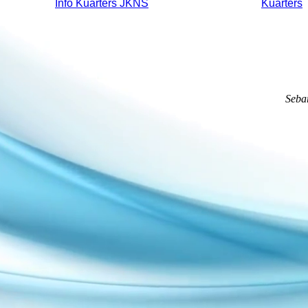
Info Kuarters JKNS
Kuarters
Seba