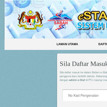
LAMAN UTAMA
DAFT
Sila Daftar Masu
Sila daftar masuk ke dalam Sistem e-Sta
pengguna baru terlebih dahulu. Sebarang
dengan
di PTJ masing-mas
admin e-Staf